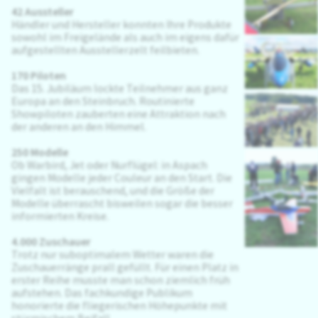
42 Aussteller
Händler und Hersteller konnten Ihre Produkte
X
sowohl im Freigelände als auch im eigens dafür
aufgestellten Ausstellerzelt feilbieten.
170 Piloten
X
Das 15. Jubiläum lockte Teilnehmer aus ganz
Europa an den Steinbruch. Routinierte
Showpiloten zauberten eine Attraktion nach
der anderen an den Himmel.
X
250 Modelle
Ob Warbird, Jet oder Nurflügel: in Aspach
gingen Modelle jeder Couleur an den Start. Die
Vielfalt ist berauschend, und die Größe der
Modelle überrascht bisweilen sogar die besser
informierten Kreise.
4.000 Zuschauer
X
Trotz nur suboptimalem Wetter waren die
Zuschauerränge prall gefüllt. Für einen Platz in
erster Reihe musste man schon ziemlich früh
aufstehen. Das fachkundige Publikum
honorierte die fliegerischen Höhepunkte mit