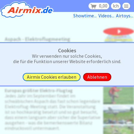
0,00
Ich
Showtime...
Videos...
Airtoys...
Aspach - Elektroflugmeeting
Jubiläumsveranstaltung des größten
Cookies
Elektroflug-Meetings Europas.
Wir verwenden nur solche Cookies,
12,50 €
die für die Funktion unserer Website erforderlich sind.
inkl. Mwst, zzgl. Versand
In den Warenkorb
Airmix Cookies erlauben
Ablehnen
X
Europas größter Elektro-Flugtag
Jedes Jahr im September findet im
schwäbischen Aspach das fast schon legendäre
X
Elektroflug-Meeting statt. Die Veranstaltung
ist so hochkarätig besetzt und so gut besucht,
dass einem langsam aber sicher die Superlative
ausgehen - was die bemerkenswerte Bilanz
X
eindrucksvoll untermauert.