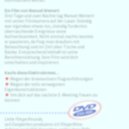
stürmischem Beifall.
Ein Film von Manuel Weinert
Drei Tage und zwei Nächte lag Manuel Weinert
mit seiner Filmkamera auf der Lauer. Ständig
war irgendwo etwas los, ständig forderten
überraschende Ereignisse seine
Aufmerksamkeit. Nicht einmal nachts konnte
er pausieren, da flog man draußen mit
Beleuchtung und im Zelt über Tische und
Bänke. Entsprechend lebhaft ist seine
Berichterstattung. Sein Film wird dich
unterhalten und inspirieren.
Kaufe diese Elektrokirmes...
★
Wegen der bravourösen Flugvorführungen
★
Wegen der teils verwegenen
Eigenkonstruktionen
★
Um dich auf das nächste E-Meeting freuen zu
können
Liebe Fliegerfreunde,
seit Ewigkeiten produziere ich Fliegerfilme.